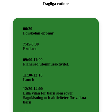
Dagliga rutiner
06:20
Förskolan öppnar
7:45-8:30
Frukost
09:00-11:00
Planerad utomhusaktivitet.
11:30-12:10
Lunch
12:20-14:00
Lilla vilan för barn som sover
Sagoläsning och aktiviteter för vakna
barn