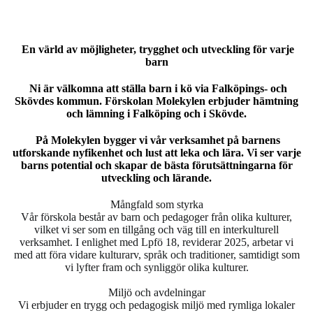
En värld av möjligheter, trygghet och utveckling för varje
barn
Ni är välkomna att ställa barn i kö via Falköpings- och
Skövdes kommun. Förskolan Molekylen erbjuder hämtning
och lämning i Falköping och i Skövde.
På Molekylen bygger vi vår verksamhet på barnens
utforskande nyfikenhet och lust att leka och lära. Vi ser varje
barns potential och skapar de bästa förutsättningarna för
utveckling och lärande.
Mångfald som styrka
Vår förskola består av barn och pedagoger från olika kulturer,
vilket vi ser som en tillgång och väg till en interkulturell
verksamhet. I enlighet med Lpfö 18, reviderar 2025, arbetar vi
med att föra vidare kulturarv, språk och traditioner, samtidigt som
vi lyfter fram och synliggör olika kulturer.
Miljö och avdelningar
Vi erbjuder en trygg och pedagogisk miljö med rymliga lokaler