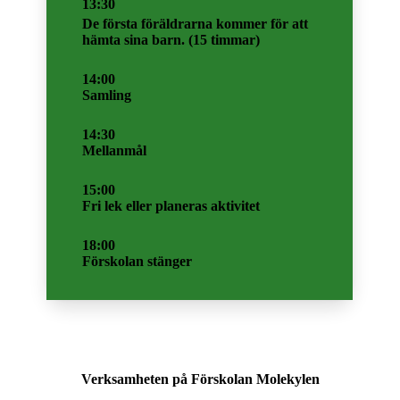
13:30
De första föräldrarna kommer för att
hämta sina barn. (15 timmar)
14:00
Samling
14:30
Mellanmål
15:00
Fri lek eller planeras aktivitet
18:00
Förskolan stänger
Verksamheten på Förskolan Molekylen